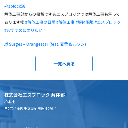
@sblock58
解体工事部からの投稿です💪エスブロックでは解体工事も承って
おります🫡
#解体工事の日常
#解体工事
#解体現場
#エスブロック
#おすすめにのりたい
♬ Surges – Orangestar (feat. 夏背 & ルワン)
一覧へ戻る
株式会社エスブロック 解体部
柏本社
〒270-1445 千葉県柏市岩井296-1