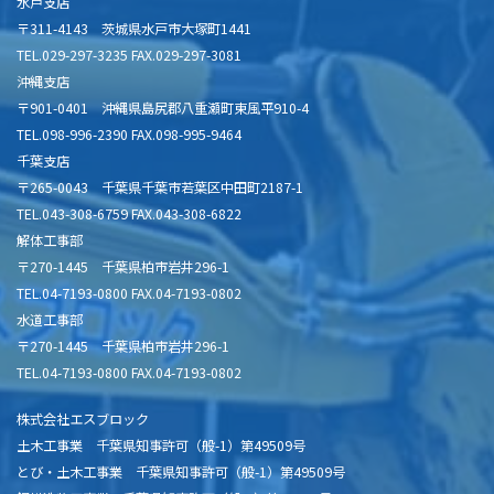
水戸支店
〒311-4143 茨城県水戸市大塚町1441
TEL.029-297-3235 FAX.029-297-3081
沖縄支店
〒901-0401 沖縄県島尻郡八重瀬町東風平910-4
TEL.098-996-2390 FAX.098-995-9464
千葉支店
〒265-0043 千葉県千葉市若葉区中田町2187-1
TEL.043-308-6759 FAX.043-308-6822
解体工事部
〒270-1445 千葉県柏市岩井296-1
TEL.04-7193-0800 FAX.04-7193-0802
水道工事部
〒270-1445 千葉県柏市岩井296-1
TEL.04-7193-0800 FAX.04-7193-0802
株式会社エスブロック
土木工事業 千葉県知事許可（般-1）第49509号
とび・土木工事業 千葉県知事許可（般-1）第49509号